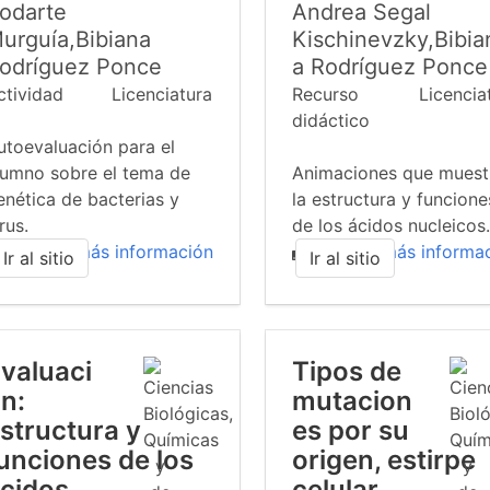
odarte
Andrea Segal
urguía,Bibiana
Kischinevzky,Bibia
odríguez Ponce
a Rodríguez Ponce
ctividad
Licenciatura
Recurso
Licencia
didáctico
utoevaluación para el
lumno sobre el tema de
Animaciones que muest
enética de bacterias y
la estructura y funcione
rus.
de los ácidos nucleicos.
más información
más informa
Ir al sitio
Ir al sitio
valuaci
Tipos de
n:
mutacion
structura y
es por su
unciones de los
origen, estirpe
cidos
celular,