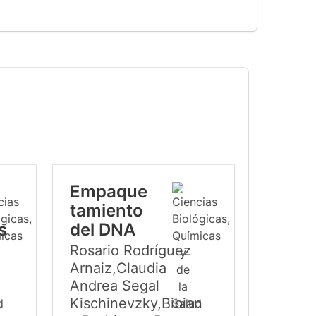
Empaque
tamiento
s
del DNA
Rosario Rodríguez
Arnaiz,Claudia
Andrea Segal
Kischinevzky,Bibian