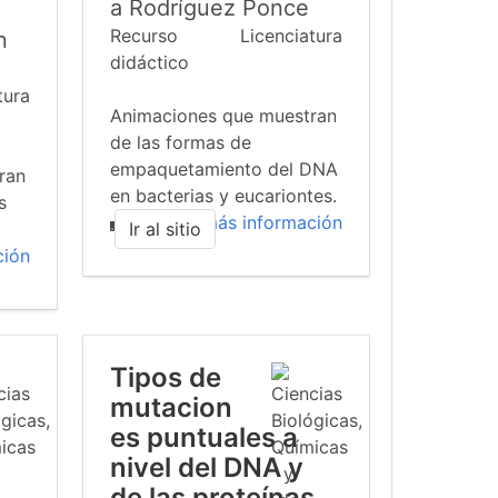
a Rodríguez Ponce
Recurso
Licenciatura
n
didáctico
tura
Animaciones que muestran
de las formas de
empaquetamiento del DNA
ran
en bacterias y eucariontes.
s
más información
Ir al sitio
ción
Tipos de
mutacion
es puntuales a
nivel del DNA y
de las proteínas