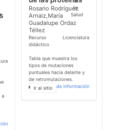
Rosario Rodríguez
s
Arnaiz,María
Guadalupe Ordaz
Téllez
Recurso
Licenciatura
didáctico
Tabla que muestra los
tura
tipos de mutaciones
puntuales hacia delante y
de retromutaciones.
ue
más información
Ir al sitio
 a
ción