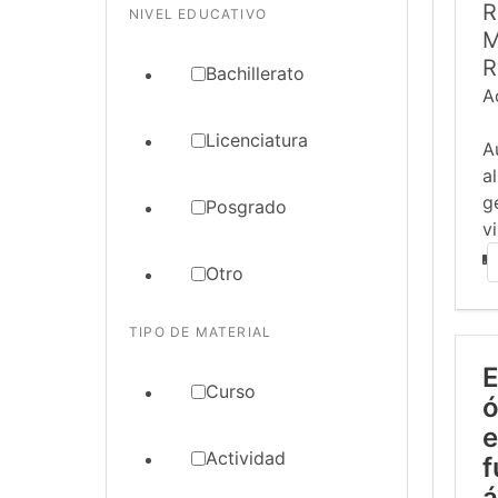
R
NIVEL EDUCATIVO
M
R
Bachillerato
A
Licenciatura
A
a
g
Posgrado
vi
Otro
TIPO DE MATERIAL
E
Curso
ó
e
Actividad
f
á