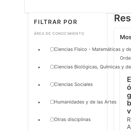
Res
FILTRAR POR
ÁREA DE CONOCIMIENTO
Mos
Ciencias Físico - Matemáticas y de
Orde
Ciencias Biológicas, Químicas y de
E
Ciencias Sociales
ó
g
Humanidades y de las Artes
b
v
R
Otras disciplinas
A