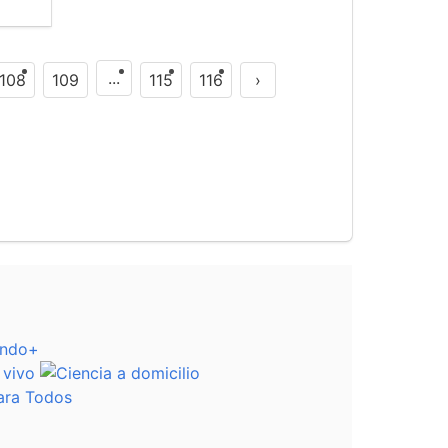
...
108
109
115
116
›