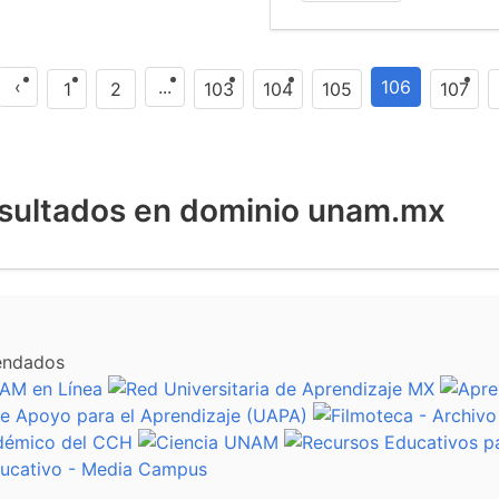
‹
...
106
1
2
103
104
105
107
sultados en dominio unam.mx
endados