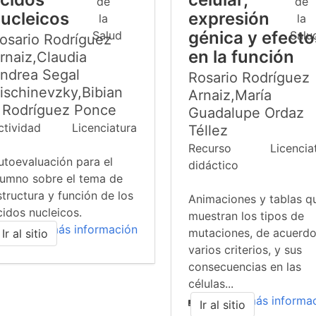
ucleicos
expresión
génica y efecto
osario Rodríguez
en la función
rnaiz,Claudia
ndrea Segal
Rosario Rodríguez
ischinevzky,Bibian
Arnaiz,María
 Rodríguez Ponce
Guadalupe Ordaz
ctividad
Licenciatura
Téllez
Recurso
Licencia
utoevaluación para el
didáctico
lumno sobre el tema de
structura y función de los
Animaciones y tablas q
cidos nucleicos.
muestran los tipos de
más información
mutaciones, de acuerdo
Ir al sitio
varios criterios, y sus
consecuencias en las
células...
más informa
Ir al sitio