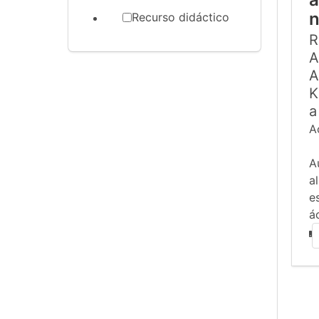
n
Recurso didáctico
R
A
A
K
a
A
A
a
e
á