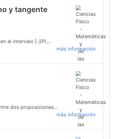
no y tangente
 el intervalo [-2Pi,...
más información
tre dos proposiciones...
más información