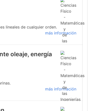
s lineales de cualquier orden.
más información
te oleaje, energía
rinas.
más información
an