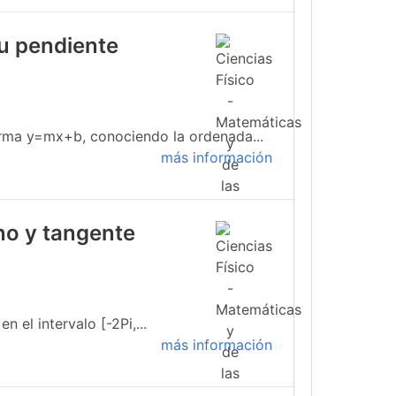
su pendiente
forma y=mx+b, conociendo la ordenada...
más información
no y tangente
 el intervalo [-2Pi,...
más información