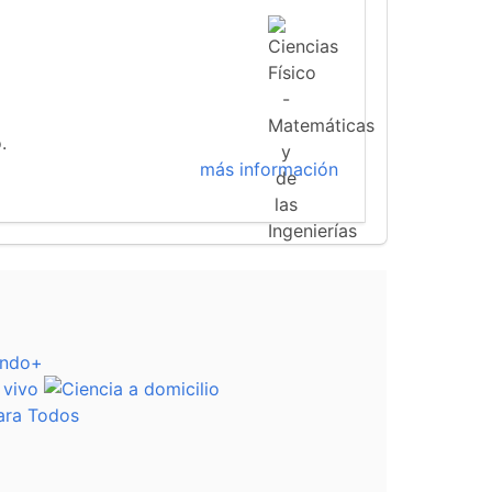
.
más información