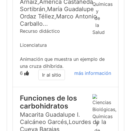
Arnaiz,América Castañeda
Sortibrán,María Guadalupe
Ordaz Téllez,Marco Antonio
Carballo...
Recurso didáctico
Licenciatura
Animación que muestra un ejemplo de
una cruza dihíbrida.
6
más información
Ir al sitio
Funciones de los
carbohidratos
Macarita Guadalupe I.
Calcáneo Garcés,Lourdes de la
Cueva Barajas