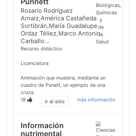
Punnett
Rosario Rodríguez
Arnaiz,América Castañeda
Sortibrán,María Guadalupe
Ordaz Téllez,Marco Antonio
Carballo...
Recurso didáctico
Licenciatura
Animación que muestra, mediante un
cuadro de Punett, un ejemplo de una
cruza.
18
más información
Ir al sitio
Información
nutrimental