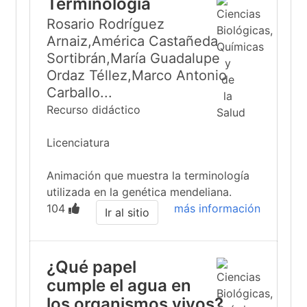
Terminología
Rosario Rodríguez
Arnaiz,América Castañeda
Sortibrán,María Guadalupe
Ordaz Téllez,Marco Antonio
Carballo...
Recurso didáctico
Licenciatura
Animación que muestra la terminología
utilizada en la genética mendeliana.
104
más información
Ir al sitio
¿Qué papel
cumple el agua en
los organismos vivos?