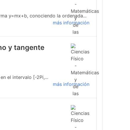
forma y=mx+b, conociendo la ordenada...
más información
no y tangente
 el intervalo [-2Pi,...
más información