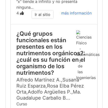
"x" tiende a infinito y no presenta
ninguna...
4
más información
Ir al sitio
¿Qué grupos
funcionales están
presentes en los
nutrimentos orgánicos?:
¿cuál es su función en el
organismo de los
nutrimentos?
Alfredo Martínez A.,Susana
Ruiz Esparza,Rosa Elba Pérez
Orta,Adolfo Argüelles P.,Ma.
Guadalupe Carballo B...
Curso