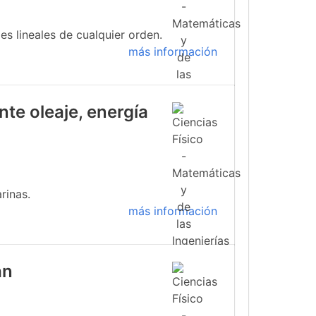
s lineales de cualquier orden.
más información
te oleaje, energía
rinas.
más información
an