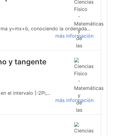
forma y=mx+b, conociendo la ordenada...
más información
no y tangente
 el intervalo [-2Pi,...
más información