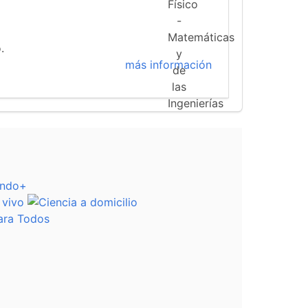
.
más información