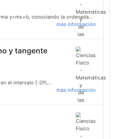
forma y=mx+b, conociendo la ordenada...
más información
no y tangente
 el intervalo [-2Pi,...
más información