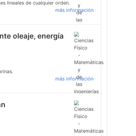
s lineales de cualquier orden.
más información
te oleaje, energía
rinas.
más información
an