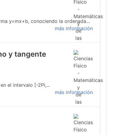
forma y=mx+b, conociendo la ordenada...
más información
no y tangente
 el intervalo [-2Pi,...
más información