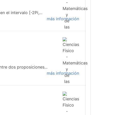
 el intervalo [-2Pi,...
más información
tre dos proposiciones...
más información