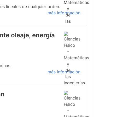
s lineales de cualquier orden.
más información
te oleaje, energía
rinas.
más información
an