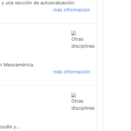
s y una sección de autoevaluación.
más información
 en Mesoamérica.
más información
odle y...