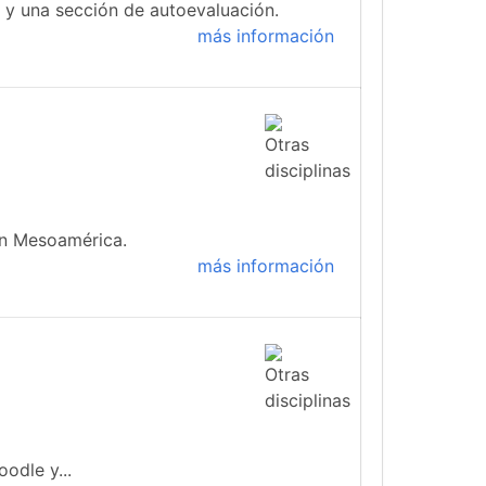
s y una sección de autoevaluación.
más información
 en Mesoamérica.
más información
odle y...