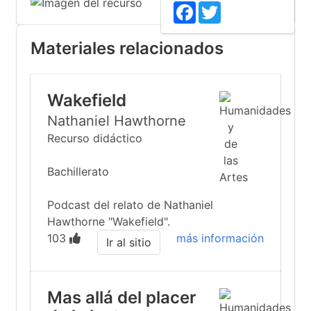
Facebook
Twitter
Materiales relacionados
Wakefield
Nathaniel Hawthorne
Recurso didáctico
Bachillerato
Podcast del relato de Nathaniel
Hawthorne "Wakefield".
103
más información
Ir al sitio
Mas allá del placer