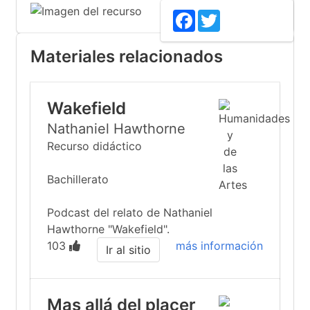
Facebook
Twitter
Materiales relacionados
Wakefield
Nathaniel Hawthorne
Recurso didáctico
Bachillerato
Podcast del relato de Nathaniel
Hawthorne "Wakefield".
103
más información
Ir al sitio
Mas allá del placer